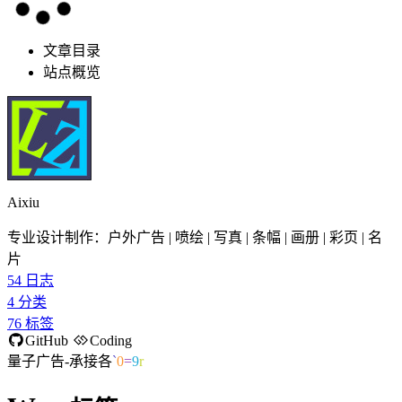
文章目录
站点概览
Aixiu
专业设计制作：户外广告 | 喷绘 | 写真 | 条幅 | 画册 | 彩页 | 名
片
54
日志
4
分类
76
标签
GitHub
Coding
量子广告-承接各类
>
x
Q
L
U