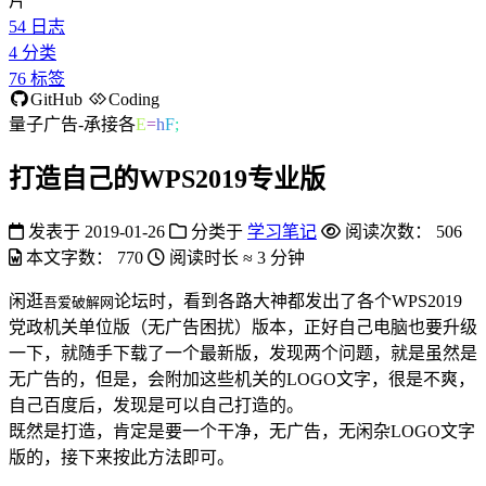
片
54
日志
4
分类
76
标签
GitHub
Coding
量子广告-承接各类户内
D
]
q
打造自己的WPS2019专业版
发表于
2019-01-26
分类于
学习笔记
阅读次数：
506
本文字数：
770
阅读时长 ≈
3 分钟
闲逛
论坛时，看到各路大神都发出了各个WPS2019
吾爱破解网
党政机关单位版（无广告困扰）版本，正好自己电脑也要升级
一下，就随手下载了一个最新版，发现两个问题，就是虽然是
无广告的，但是，会附加这些机关的LOGO文字，很是不爽，
自己百度后，发现是可以自己打造的。
既然是打造，肯定是要一个干净，无广告，无闲杂LOGO文字
版的，接下来按此方法即可。