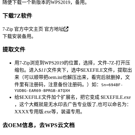
随便下载一个新版本的WPS2019，备用。
下载7Z软件
7-Zip 官方中文主页
官方地址
下载安装备用。
提取文件
用7-Zip浏览到WPS2019的位置，选择，文件-7Z-打开压
缩包。进入$
11
\文件夹下，选中$EXEFILE文件，提取出
来（可以顺带把oem.ini也解压出来，看完后就删掉，文
件里有注册码，注意备份注册码。）如：
Sn=694BF-
YUDBG-EAR69-BPRGB-ATQXH
给$EXEFILE文件加个扩展名，把它变成 $EXEFILE.exe
，这个大概就是无水印去广告专业版了,也可以命名为：
XXXX专用版.exe等，装逼专用。
去OEM信息，去WPS云文档