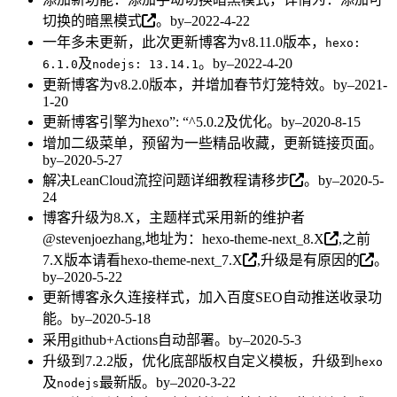
切换的暗黑模式
。by–2022-4-22
一年多未更新，此次更新博客为v8.11.0版本，
hexo:
及
。by–2022-4-20
6.1.0
nodejs: 13.14.1
更新博客为v8.2.0版本，并增加春节灯笼特效。by–2021-
1-20
更新博客引擎为hexo”: “^5.0.2及优化。by–2020-8-15
增加二级菜单，预留为一些精品收藏，更新链接页面。
by–2020-5-27
解决LeanCloud流控问题
详细教程请移步
。by–2020-5-
24
博客升级为8.X，主题样式采用新的维护者
@stevenjoezhang,地址为：
hexo-theme-next_8.X
,之前
7.X版本请看
hexo-theme-next_7.X
,
升级是有原因的
。
by–2020-5-22
更新博客永久连接样式，加入百度SEO自动推送收录功
能。by–2020-5-18
采用github+Actions自动部署。by–2020-5-3
升级到7.2.2版，优化底部版权自定义模板，升级到
hexo
及
最新版。by–2020-3-22
nodejs