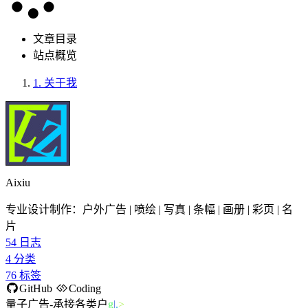
文章目录
站点概览
1.
关于我
Aixiu
专业设计制作：户外广告 | 喷绘 | 写真 | 条幅 | 画册 | 彩页 | 名
片
54
日志
4
分类
76
标签
GitHub
Coding
量子广告-承接各类户内
Y
~
8