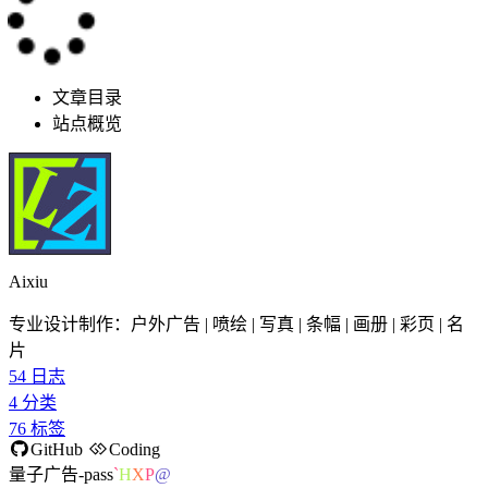
文章目录
站点概览
Aixiu
专业设计制作：户外广告 | 喷绘 | 写真 | 条幅 | 画册 | 彩页 | 名
片
54
日志
4
分类
76
标签
GitHub
Coding
量子广告-passion
5
W
'
)
g