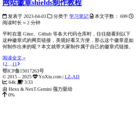
网站徽章shields制作教程
发表于
2023-04-03
分类于
学习笔记
本文字数：
699
阅读时长 ≈
2 分钟
平时在逛 Gitee、Github 等各大代码仓库时，往往能看到以下
这种徽章式的网页链接，美观好看又方便，那么这个徽章是如
何制作出来的呢？本文就带大家制作属于自己的徽章式链接。
阅读全文 »
1
2
…
11
鄂ICP备15017263号
© 2015 –
2025
YnXiu.com
|
LZ-AD
64k
3:33
由
Hexo
&
NexT.Gemini
强力驱动
0%