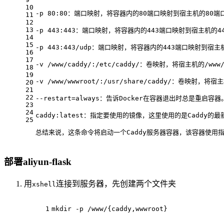
10
-p 
80
:
80
：端口映射，将容器内的
80
端口映射到宿主机的
80
端
11
12
13
-p 
443
:
443
：端口映射，将容器内的
443
端口映射到宿主机的
4
14
15
-p 
443
:
443
/udp：端口映射，将容器内的
443
端口映射到宿主
16
17
-v 
/www/
caddy
/:/
etc
/caddy/
：卷映射，将宿主机的
/www
18
19
-v 
/www/
wwwroot
/:/u
sr
/share/
caddy
/：卷映射，将宿主
20
21
22
--restart=always：告诉Docker在容器退出时总是重启容器
23
24
caddy:latest：指定要使用的镜像，这里使用的是Caddy的
25
总结来说，这条命令将启动一个Caddy服务器容器，该容器使用
部署aliyun-flask
用
连接到服务器，先创建两个文件夹
xshell
1
mkdir -p 
/www/
{caddy,wwwroot}