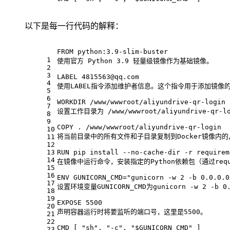
以下是每一行代码的解释：
FROM python:3.9-slim-buster
1
使用官方 Python 3.9 轻量级镜像作为基础镜像。
2
3
LABEL 4815563@qq.com
4
使用LABEL指令添加维护者信息。这个指令用于添加镜像
5
6
WORKDIR /www/wwwroot/aliyundrive-qr-login
7
设置工作目录为 /www/wwwroot/aliyundrive-
8
9
COPY . /www/wwwroot/aliyundrive-qr-login
10
将当前目录中的所有文件和子目录复制到Docker镜像内的/www/
11
12
13
RUN pip install --no-cache-dir -r requirem
14
在镜像中运行命令，安装指定的Python依赖包（通过requir
15
16
ENV 
GUNICORN_CMD
=
"gunicorn -w 2 -b 0.0.0.0
17
设置环境变量GUNICORN_CMD为gunicorn -w 2 -b 
18
19
EXPOSE 5500
20
声明容器运行时将要监听的端口号，这里是5500。
21
22
CMD 
[ "sh", "-c", "$GUNICORN_CMD" ]
23