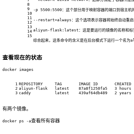
8
9
-p 5500:5500：这个部分用于映射容器的端口到宿主
10
11
--restart=always：这个选项表示容器将始终自动重
12
13
aliyun-flask:latest：这是要运行的镜像的名称
14
15
综合起来，这条命令的含义是在后台模式下运行一个名为aliyu
查看现在的状态
docker images
1
REPOSITORY
     TAG       IMAGE ID       CREATED 
2
aliyun
-flask   latest    
87
a8f1250fa5   
3
 hours 
3
caddy
          latest    
439
af64db489   
2
 years 
有两个镜像。
查看所有容器
docker ps -a