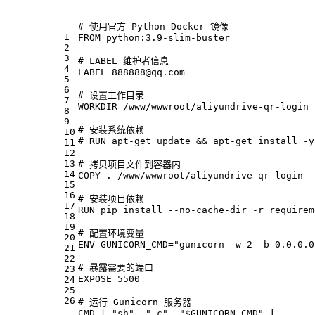
# 使用官方 Python Docker 镜像
1
FROM python:3.9-slim-buster
2
3
# LABEL 维护者信息
4
LABEL 888888@qq.com
5
6
# 设置工作目录
7
WORKDIR /www/wwwroot/aliyundrive-qr-login
8
9
# 安装系统依赖
10
# RUN apt-get update && apt-get install -y
11
12
13
# 拷贝项目文件到容器内
14
COPY . /www/wwwroot/aliyundrive-qr-login
15
16
# 安装项目依赖
17
RUN pip install --no-cache-dir -r requirem
18
19
# 配置环境变量
20
ENV 
GUNICORN_CMD
=
"gunicorn -w 2 -b 0.0.0.0
21
22
# 暴露需要的端口
23
EXPOSE 5500
24
25
26
# 运行 Gunicorn 服务器
CMD 
[ "sh", "-c", "$GUNICORN_CMD" ]