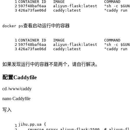
1
CONTAINER
 ID   IMAGE                 COMMAND    
2
597f48baf6aa
   aliyun-flask:latest   
"sh -c $GUN
3
426a73fae06d
   caddy:latest          
"caddy run 
查看启动运行中的容器
docker ps
1
CONTAINER
 ID   IMAGE                 COMMAND    
2
597f48baf6aa
   aliyun-flask:latest   
"sh -c $GUN
3
426a73fae06d
   caddy:latest          
"caddy run 
如果发现运行中的容器不是两个，请自行解决。
配置Caddyfile
cd /www/caddy
nano Caddyfile
写入
jihu.pp.ua {
1
    reverse_proxy aliyun-flask:
5500
# aliyun-f
2