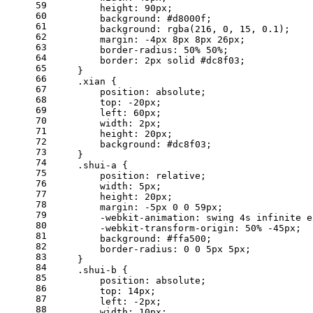
59
height
: 
90px
;
60
background
: 
#d8000f
;
61
background
: 
rgba
(
216
, 
0
, 
15
, 
0.1
);
62
margin
: -
4px
8px
8px
26px
;
63
border-radius
: 
50%
50%
;
64
border
: 
2px
 solid 
#dc8f03
;
65
    }
66
.xian
 {
67
position
: absolute;
68
top
: -
20px
;
69
left
: 
60px
;
70
width
: 
2px
;
71
height
: 
20px
;
72
background
: 
#dc8f03
;
73
    }
74
.shui-a
 {
75
position
: relative;
76
width
: 
5px
;
77
height
: 
20px
;
78
margin
: -
5px
0
0
59px
;
79
        -webkit-
animation
: swing 
4s
 infinite e
80
        -webkit-
transform-origin
: 
50%
 -
45px
;
81
background
: 
#ffa500
;
82
border-radius
: 
0
0
5px
5px
;
83
    }
84
.shui-b
 {
85
position
: absolute;
86
top
: 
14px
;
87
left
: -
2px
;
88
width
: 
10px
;