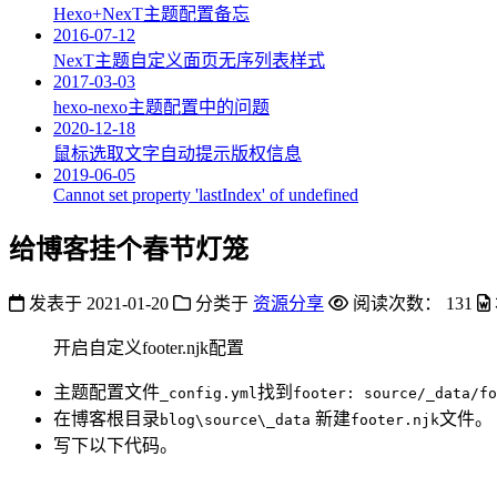
Hexo+NexT主题配置备忘
2016-07-12
NexT主题自定义面页无序列表样式
2017-03-03
hexo-nexo主题配置中的问题
2020-12-18
鼠标选取文字自动提示版权信息
2019-06-05
Cannot set property 'lastIndex' of undefined
给博客挂个春节灯笼
发表于
2021-01-20
分类于
资源分享
阅读次数：
131
开启自定义footer.njk配置
主题配置文件
找到
_config.yml
footer: source/_data/fo
在博客根目录
新建
文件。
blog\source\_data
footer.njk
写下以下代码。