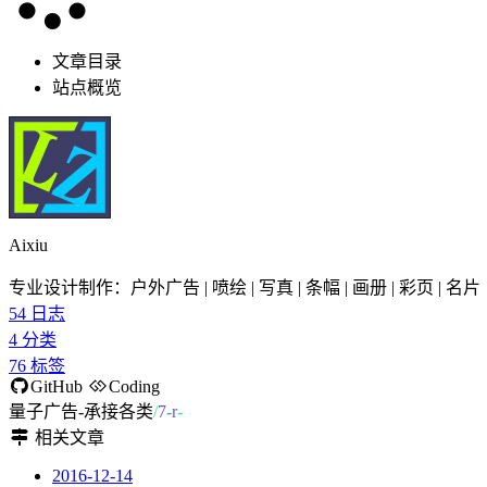
文章目录
站点概览
Aixiu
专业设计制作：户外广告 | 喷绘 | 写真 | 条幅 | 画册 | 彩页 | 名片
54
日志
4
分类
76
标签
GitHub
Coding
量子广告-承接各类户内外广告
相关文章
2016-12-14