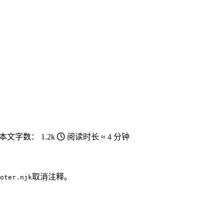
本文字数：
1.2k
阅读时长 ≈
4 分钟
取消注释。
oter.njk