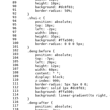
89
height
: 
10px
;
90
background
: 
#dc8f03
;
91
border-radius
: 
50%
;
92
    }
93
.shui-c
 {
94
position
: absolute;
95
top
: 
18px
;
96
left
: -
2px
;
97
width
: 
10px
;
98
height
: 
35px
;
99
background
: 
#ffa500
;
100
border-radius
: 
0
0
0
5px
;
101
    }
102
.deng
:before
 {
103
position
: absolute;
104
top
: -
7px
;
105
left
: 
29px
;
106
height
: 
12px
;
107
width
: 
60px
;
108
content
: 
" "
;
109
display
: block;
110
z-index
: 
999
;
111
border-radius
: 
5px
5px
0
0
;
112
border
: solid 
1px
#dc8f03
;
113
background
: 
#ffa500
;
114
background
: 
linear-gradient
(to right, 
115
    }
116
.deng
:after
 {
117
position
: absolute;
118