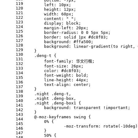
bottom
: -
7px
;
119
left
: 
10px
;
120
height
: 
12px
;
121
width
: 
60px
;
122
content
: 
" "
;
123
display
: block;
124
margin-left
: 
20px
;
125
border-radius
: 
0
0
5px
5px
;
126
border
: solid 
1px
#dc8f03
;
127
background
: 
#ffa500
;
128
background
: 
linear-gradient
(to right, 
129
    }
130
.deng-t
 {
131
font-family
: 华文行楷;
132
font-size
: 
26px
;
133
color
: 
#dc8f03
;
134
font-weight
: bold;
135
line-height
: 
44px
;
136
text-align
: center;
137
    }
138
.night
.deng-t
,
139
.night
.deng-box
,
140
.night
.deng-box1
 {
141
background
: transparent 
!important
;
142
    }
143
@-moz-keyframes
 swing {
144
0%
 {
145
                -moz-
transform
: 
rotate
(-
10deg
)
146
        }
147
50%
 {
148