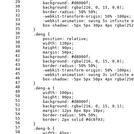
29
background
: 
#d8000f
;
30
background
: 
rgba
(
216
, 
0
, 
15
, 
0.8
);
31
border-radius
: 
50%
50%
;
32
        -webkit-
transform-origin
: 
50%
 -
100px
;
33
        -webkit-
animation
: swing 
5s
 infinite e
34
box-shadow
: -
5px
5px
30px
4px
rgba
(
252
35
    }
36
.deng
 {
37
position
: relative;
38
width
: 
120px
;
39
height
: 
90px
;
40
margin
: 
50px
;
41
background
: 
#d8000f
;
42
background
: 
rgba
(
216
, 
0
, 
15
, 
0.8
);
43
border-radius
: 
50%
50%
;
44
        -webkit-
transform-origin
: 
50%
 -
100px
;
45
        -webkit-
animation
: swing 
3s
 infinite e
46
box-shadow
: -
5px
5px
50px
4px
rgba
(
250
47
    }
48
.deng-a
 {
49
width
: 
100px
;
50
height
: 
90px
;
51
background
: 
#d8000f
;
52
background
: 
rgba
(
216
, 
0
, 
15
, 
0.1
);
53
margin
: 
12px
8px
8px
10px
;
54
border-radius
: 
50%
50%
;
55
border
: 
2px
 solid 
#dc8f03
;
56
    }
57
.deng-b
 {
58
width
: 
45px
;