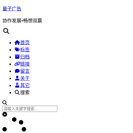
量子广告
协作发展•畅想双赢
首页
标签
归档
链接
留言
关于
其它
搜索