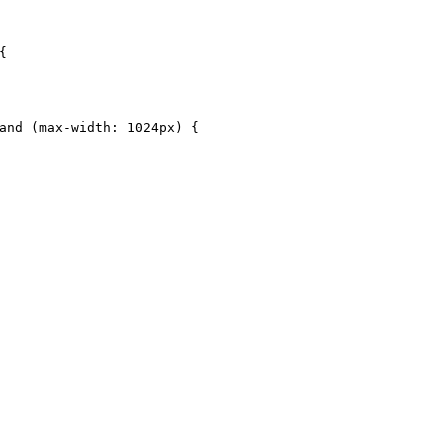
{
and
 (
max-width
: 
1024px
) {