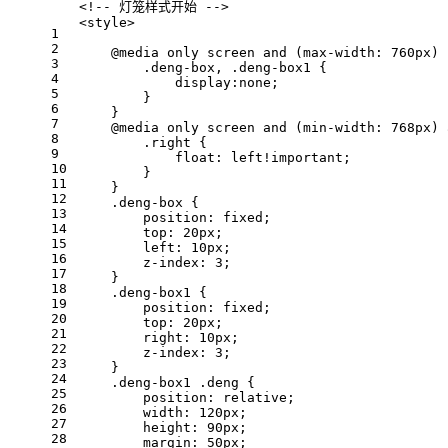
<!-- 灯笼样式开始 -->
<
style
>
1
2
@media
only
 screen 
and
 (
max-width
: 
760px
) 
3
.deng-box
, 
.deng-box1
 {
4
display
:none;
5
        }
6
    }
7
@media
only
 screen 
and
 (
min-width
: 
768px
) 
8
.right
 {
9
float
: left
!important
;
10
        }
11
    }
12
.deng-box
 {
13
position
: fixed;
14
top
: 
20px
;
15
left
: 
10px
;
16
z-index
: 
3
;
17
    }
18
.deng-box1
 {
19
position
: fixed;
20
top
: 
20px
;
21
right
: 
10px
;
22
z-index
: 
3
;
23
    }
24
.deng-box1
.deng
 {
25
position
: relative;
26
width
: 
120px
;
27
height
: 
90px
;
28
margin
: 
50px
;