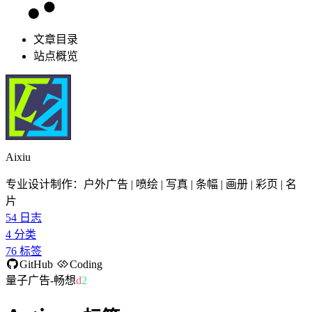
文章目录
站点概览
Aixiu
专业设计制作：户外广告 | 喷绘 | 写真 | 条幅 | 画册 | 彩页 | 名
片
54
日志
4
分类
76
标签
GitHub
Coding
量子广告-畅想
G
C