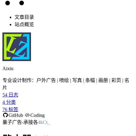
文章目录
站点概览
Aixiu
专业设计制作：户外广告 | 喷绘 | 写真 | 条幅 | 画册 | 彩页 | 名
片
54
日志
4
分类
76
标签
GitHub
Coding
量子广告-承接各
U
j
.
v
_