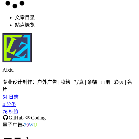
文章目录
站点概览
Aixiu
专业设计制作：户外广告 | 喷绘 | 写真 | 条幅 | 画册 | 彩页 | 名
片
54
日志
4
分类
76
标签
GitHub
Coding
量子广告-
/
P
b
]