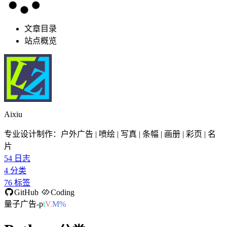
文章目录
站点概览
Aixiu
专业设计制作：户外广告 | 喷绘 | 写真 | 条幅 | 画册 | 彩页 | 名
片
54
日志
4
分类
76
标签
GitHub
Coding
量子广告-p
3
/
_
!
6