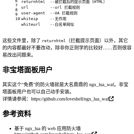
6
returnhtml  --被拦截后的提示页面（HTML）
7
url         --url 拦截规则
8
user-agent  --UA 拦截规则
9
10
whiteip     --无作用
whiteurl    --白名单网址
这些文件里，除了
（拦截提示页面）以外，其它
returnhtml
的内容都最好不要改动，除非你正则学的比较好……否则很容
易改出问题来。
非宝塔面板用户
其实这个“免费”的防火墙就是大名鼎鼎的 ngx_lua_waf。非宝
塔面板用户也可以自己动手安装。
详情请参阅：
https://github.com/loveshell/ngx_lua_waf
参考资料
基于 ngx_lua 的 web 应用防火墙