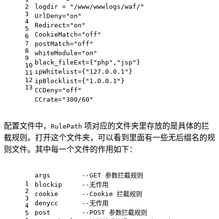
2
logdir = 
"/www/wwwlogs/waf/"
3
UrlDeny=
"on"
4
Redirect=
"on"
5
CookieMatch=
"off"
6
7
postMatch=
"off"
8
whiteModule=
"on"
9
black_fileExt={
"php"
,
"jsp"
}                    
10
ipWhitelist={
"127.0.0.1"
}                      
11
12
ipBlocklist={
"1.0.0.1"
}                        
13
CCDeny=
"off"
CCrate=
"300/60"
配置文件中，
项对应的文件夹里存放的是具体的拦
RulePath
截规则。打开这个文件夹，可以看到里面有一些无后缀名的规
则文件。其中每一个文件的作用如下：
args        --GET 参数拦截规则
1
blockip     --无作用
2
cookie      --Cookie 拦截规则
3
denycc      --无作用
4
post        --POST 参数拦截规则
5