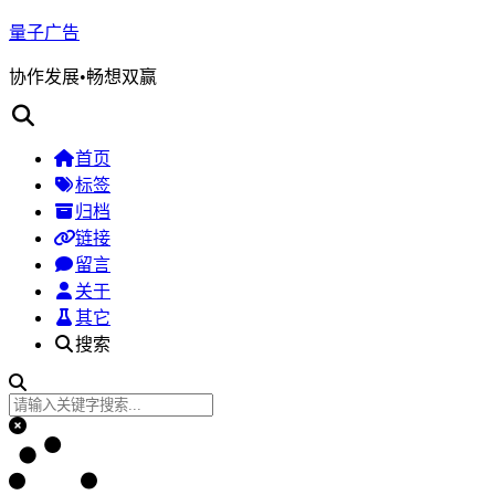
量子广告
协作发展•畅想双赢
首页
标签
归档
链接
留言
关于
其它
搜索