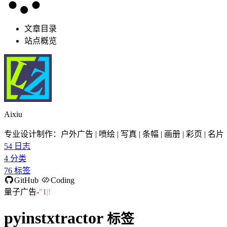
文章目录
站点概览
Aixiu
专业设计制作：户外广告 | 喷绘 | 写真 | 条幅 | 画册 | 彩页 | 名片
54
日志
4
分类
76
标签
GitHub
Coding
量子广告-承
R
~
~
^
D
pyinstxtractor
标签