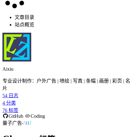
文章目录
站点概览
Aixiu
专业设计制作：户外广告 | 喷绘 | 写真 | 条幅 | 画册 | 彩页 | 名
片
54
日志
4
分类
76
标签
GitHub
Coding
量子广告-
]
i
D
P
{