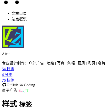
文章目录
站点概览
Aixiu
专业设计制作：户外广告 | 喷绘 | 写真 | 条幅 | 画册 | 彩页 | 名片
54
日志
4
分类
76
标签
GitHub
Coding
量子广告-p
K
=
0
^
=
样式
标签