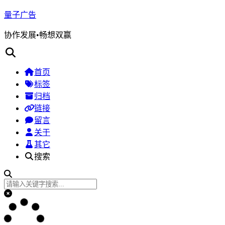
量子广告
协作发展•畅想双赢
首页
标签
归档
链接
留言
关于
其它
搜索