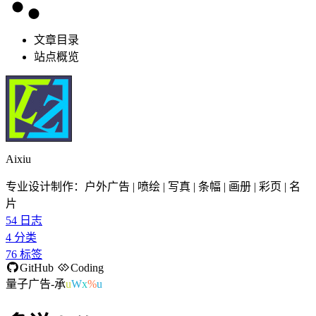
文章目录
站点概览
Aixiu
专业设计制作：户外广告 | 喷绘 | 写真 | 条幅 | 画册 | 彩页 | 名
片
54
日志
4
分类
76
标签
GitHub
Coding
量子广告-承接
b
E
m
A
=